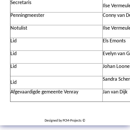
Secretaris
Ilse Vermeul
Penningmeester
Conny van D
Notulist
Ilse Vermeul
Lid
Els Emonts
Lid
Evelyn van 
Lid
Johan Loone
Sandra Scher
Lid
Afgevaardigde gemeente Venray
Jan van Dijk
Designed by
PCM-Projects
©